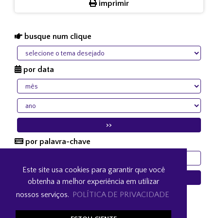
imprimir
busque num clique
por data
por palavra-chave
Este site usa cookies para garantir que você
obtenha a melhor experiência em utilizar
Preencha os campos acima para pesquisar algo
nossos serviços.
POLÍTICA DE PRIVACIDADE
específico.